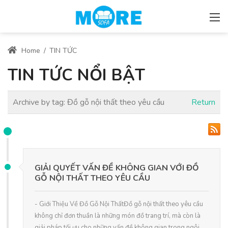
Home
/
TIN TỨC
TIN TỨC NỔI BẬT
Archive by tag:
Đồ gỗ nội thất theo yêu cầu
Return
GIẢI QUYẾT VẤN ĐỀ KHÔNG GIAN VỚI ĐỒ
GỖ NỘI THẤT THEO YÊU CẦU
- Giới Thiệu Về Đồ Gỗ Nội ThấtĐồ gỗ nội thất theo yêu cầu
không chỉ đơn thuần là những món đồ trang trí, mà còn là
giải pháp tối ưu cho những vấn đề không gian trong ngôi