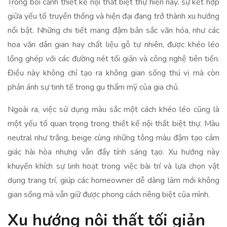
Trong bối cảnh thiết kế nội thất biệt thự hiện nay, sự kết hợp
giữa yếu tố truyền thống và hiện đại đang trở thành xu hướng
nổi bật. Những chi tiết mang đậm bản sắc văn hóa, như các
hoa văn dân gian hay chất liệu gỗ tự nhiên, được khéo léo
lồng ghép với các đường nét tối giản và công nghệ tiên tiến.
Điều này không chỉ tạo ra không gian sống thú vị mà còn
phản ánh sự tinh tế trong gu thẩm mỹ của gia chủ.
Ngoài ra, việc sử dụng màu sắc một cách khéo léo cũng là
một yếu tố quan trọng trong thiết kế nội thất biệt thự. Màu
neutral như trắng, beige cùng những tông màu đậm tạo cảm
giác hài hòa nhưng vẫn đầy tính sáng tạo. Xu hướng này
khuyến khích sự linh hoạt trong việc bài trí và lựa chọn vật
dụng trang trí, giúp các homeowner dễ dàng làm mới không
gian sống mà vẫn giữ được phong cách riêng biệt của mình.
Xu hướng nội thất tối giản