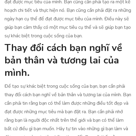
đạt được mục tiêu của mình. Bạn cũng cần phải tạo ra một kế
hoạch chi tiết và thực hiện nó. Bạn cũng cần phải đặt ra những
ngày hạn cụ thể để đạt được mục tiêu của mình. Điều này sẽ
giúp bạn cảm thấy có một mục tiêu cụ thể và sẽ giúp bạn tạo
sự khác biệt trong cuộc sống của bạn.
Thay đổi cách bạn nghĩ về
bản thân và tương lai của
mình.
Để tạo sự khác biệt trong cuộc sống của bạn, bạn cần phải
thay đổi cách bạn nghĩ về bản thân và tương lai của mình. Bạn
cần phải tin rằng bạn có thể làm được những điều tốt đẹp và
đạt được những mục tiêu mà bạn đặt ra. Bạn cần phải nhớ
rằng bạn là người độc nhất trên thế giới và bạn có thể làm
bất cứ điều gì bạn muốn. Hãy tự tin vào những gì bạn làm và