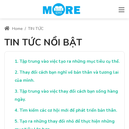
Home
/
TIN TỨC
TIN TỨC NỔI BẬT
Tập trung vào việc tạo ra những mục tiêu cụ thể.
Thay đổi cách bạn nghĩ về bản thân và tương lai
của mình.
Tập trung vào việc thay đổi cách bạn sống hàng
ngày.
Tìm kiếm các cơ hội mới để phát triển bản thân.
Tạo ra những thay đổi nhỏ để thực hiện những