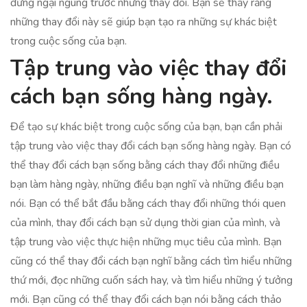
đừng ngại ngùng trước những thay đổi. Bạn sẽ thấy rằng
những thay đổi này sẽ giúp bạn tạo ra những sự khác biệt
trong cuộc sống của bạn.
Tập trung vào việc thay đổi
cách bạn sống hàng ngày.
Để tạo sự khác biệt trong cuộc sống của bạn, bạn cần phải
tập trung vào việc thay đổi cách bạn sống hàng ngày. Bạn có
thể thay đổi cách bạn sống bằng cách thay đổi những điều
bạn làm hàng ngày, những điều bạn nghĩ và những điều bạn
nói. Bạn có thể bắt đầu bằng cách thay đổi những thói quen
của mình, thay đổi cách bạn sử dụng thời gian của mình, và
tập trung vào việc thực hiện những mục tiêu của mình. Bạn
cũng có thể thay đổi cách bạn nghĩ bằng cách tìm hiểu những
thứ mới, đọc những cuốn sách hay, và tìm hiểu những ý tưởng
mới. Bạn cũng có thể thay đổi cách bạn nói bằng cách thảo