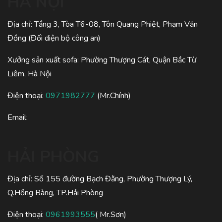
HÀ NỘI
Địa chỉ: Tầng 3, Tòa T6-08, Tôn Quang Phiệt, Phạm Văn
Đồng (Đối diện bộ công an)
Xưởng sản xuất sofa: Phường Thượng Cát, Quận Bắc Từ
Liêm, Hà Nội
Điện thoại:
0971982777
(Mr.Chính)
Email:
HẢI PHÒNG
Địa chỉ: Số 155 đường Bạch Đằng, Phường Thượng Lý,
Q.Hồng Bàng, TP.Hải Phòng
Điện thoại:
0961993555
( Mr.Sơn)