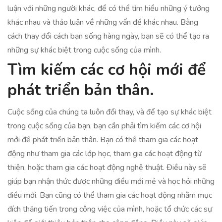
luận với những người khác, để có thể tìm hiểu những ý tưởng
khác nhau và thảo luận về những vấn đề khác nhau. Bằng
cách thay đổi cách bạn sống hàng ngày, bạn sẽ có thể tạo ra
những sự khác biệt trong cuộc sống của mình.
Tìm kiếm các cơ hội mới để
phát triển bản thân.
Cuộc sống của chúng ta luôn đổi thay, và để tạo sự khác biệt
trong cuộc sống của bạn, bạn cần phải tìm kiếm các cơ hội
mới để phát triển bản thân. Bạn có thể tham gia các hoạt
động như tham gia các lớp học, tham gia các hoạt động từ
thiện, hoặc tham gia các hoạt động nghệ thuật. Điều này sẽ
giúp bạn nhận thức được những điều mới mẻ và học hỏi những
điều mới. Bạn cũng có thể tham gia các hoạt động nhằm mục
đích thăng tiến trong công việc của mình, hoặc tổ chức các sự