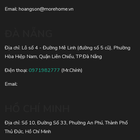
Email:
hoangson@morehome.vn
ĐÀ NẴNG
Địa chỉ: Lô số 4 - Đường Mê Linh (đường số 5 cũ), Phường
Hòa Hiệp Nam, Quận Liên Chiểu, TP.Đà Nẵng
Điện thoại:
0971982777
(Mr.Chính)
Email:
HỒ CHÍ MINH
Địa chỉ: Số 10, Đường Số 33, Phường An Phú, Thành Phố
Thủ Đức, Hồ Chí Minh