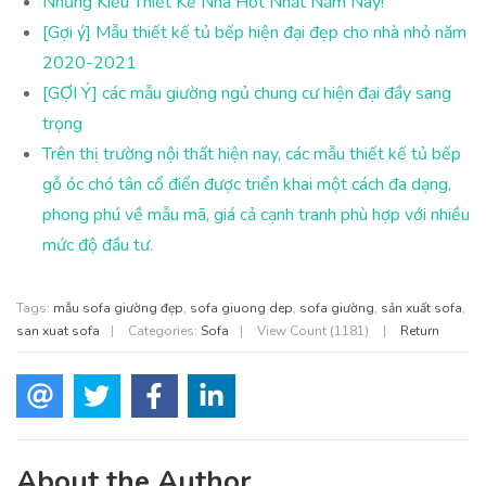
Những Kiểu Thiết Kế Nhà Hot Nhất Năm Nay!
[Gợi ý] Mẫu thiết kế tủ bếp hiện đại đẹp cho nhà nhỏ năm
2020-2021
[GỢI Ý] các mẫu giường ngủ chung cư hiện đại đầy sang
trọng
Trên thị trường nội thất hiện nay, các mẫu thiết kế tủ bếp
gỗ óc chó tân cổ điển được triển khai một cách đa dạng,
phong phú về mẫu mã, giá cả cạnh tranh phù hợp với nhiều
mức độ đầu tư.
Tags:
mẫu sofa giường đẹp
,
sofa giuong dep
,
sofa giường
,
sản xuất sofa
,
san xuat sofa
|
Categories:
Sofa
|
View Count (1181)
|
Return
About the Author