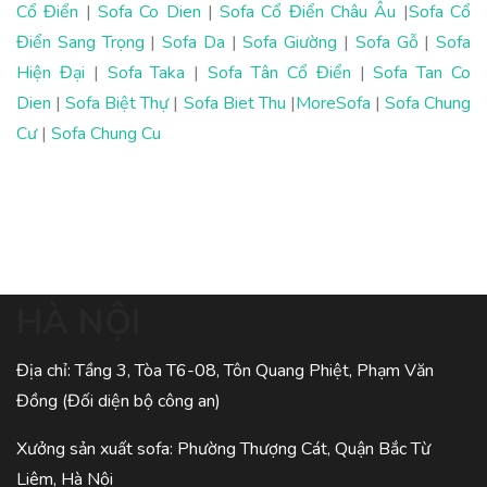
Cổ Điển
|
Sofa Co Dien
|
Sofa Cổ Điển Châu Âu
|
Sofa Cổ
Điển Sang Trọng
|
Sofa Da
|
Sofa Giường
|
Sofa Gỗ
|
Sofa
Hiện Đại
|
Sofa Taka
|
Sofa Tân Cổ Điển
|
Sofa Tan Co
Dien
|
Sofa Biệt Thự
|
Sofa Biet Thu
|
MoreSofa
|
Sofa Chung
Cư
|
Sofa Chung Cu
HÀ NỘI
Địa chỉ: Tầng 3, Tòa T6-08, Tôn Quang Phiệt, Phạm Văn
Đồng (Đối diện bộ công an)
Xưởng sản xuất sofa: Phường Thượng Cát, Quận Bắc Từ
Liêm, Hà Nội