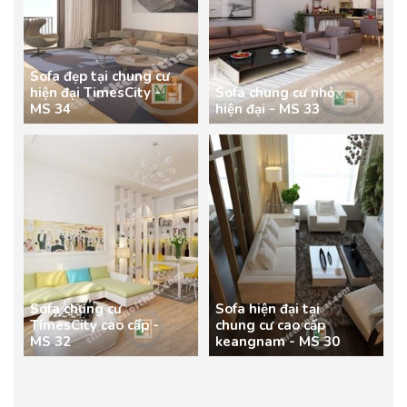
Sofa đẹp tại chung cư
hiện đại TimesCity -
Sofa chung cư nhỏ
MS 34
hiện đại - MS 33
Sofa chung cư
Sofa hiện đại tại
TimesCity cao cấp -
chung cư cao cấp
MS 32
keangnam - MS 30