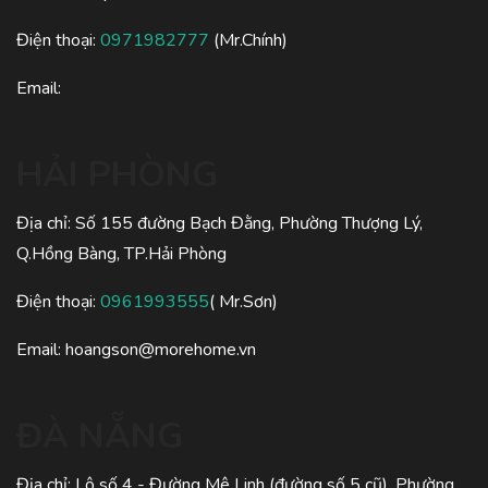
Điện thoại:
0971982777
(Mr.Chính)
Email:
HẢI PHÒNG
Địa chỉ: Số 155 đường Bạch Đằng, Phường Thượng Lý,
Q.Hồng Bàng, TP.Hải Phòng
Điện thoại:
0961993555
( Mr.Sơn)
Email:
hoangson@morehome.vn
ĐÀ NẴNG
Địa chỉ: Lô số 4 - Đường Mê Linh (đường số 5 cũ), Phường