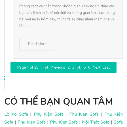
Phong cách cá nhân trong không gian ăn uốngXin chào các
bạn yêu thích thiết kế nội thất và không gian ẩm thực! Trong
bài viết ngày hôm nay, chúng ta sẽ cùng nhau khám phá về
tầm quan
Read More
Page 4 of 15
First
Previous
2
3
[4]
5
6
Next
Last
CÓ THỂ BẠN QUAN TÂM
Lò Xo Sofa
|
Phụ Kiện Sofa
|
Phu Kien Sofa
|
Phụ Kiện
Sofa
|
Phu Kien Sofa
|
Phu Kien Sofa
|
Nội Thất Sofa
|
Sofa