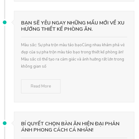
BẠN SẼ YÊU NGAY NHỮNG MẨU MỚI VỀ XU
HƯỚNG THIẾT KẾ PHÒNG ĂN.
Màu sắc: Sự pha trộn màu táo bạoCùng nhau khám phá vẻ
đẹp của sự pha trộn màu táo bạo trong thiết kế phòng ăn!
Màu sắc có thể tạo ra cảm giác và ảnh hưởng rất lớn trong
không gian số
Read More
BÍ QUYẾT CHỌN BÀN ĂN HIỆN ĐẠI PHẢN
ÁNH PHONG CÁCH CÁ NHÂN!