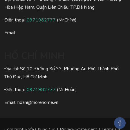
Hòa Hiệp Nam, Quận Liên Chiểu, TP.Đà Nẵng
Điện thoại:
0971982777
(Mr.Chính)
Email:
HỒ CHÍ MINH
Địa chỉ: Số 10, Đường Số 33, Phường An Phú, Thành Phố
Thủ Đức, Hồ Chí Minh
Điện thoại:
0971982777
(Mr.Hoàn)
Email:
hoan@morehome.vn
Copyright
Sofa Chung Cư
|
Privacy Statement
|
Terms Of